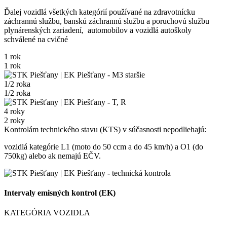
Ďalej vozidlá všetkých kategórií používané na zdravotnícku
záchrannú službu, banskú záchrannú službu a poruchovú službu
plynárenských zariadení, automobilov a vozidlá autoškoly
schválené na cvičné
1 rok
1 rok
1/2 roka
1/2 roka
4 roky
2 roky
Kontrolám technického stavu (KTS) v súčasnosti nepodliehajú:
vozidlá kategórie L1 (moto do 50 ccm a do 45 km/h) a O1 (do
750kg) alebo ak nemajú EČV.
Intervaly emisných kontrol (EK)
KATEGÓRIA VOZIDLA