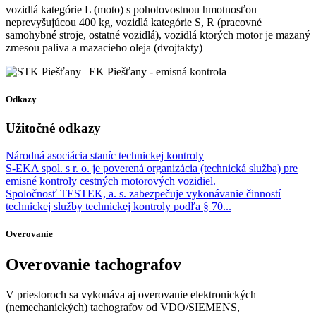
vozidlá kategórie L (moto) s pohotovostnou hmotnosťou
neprevyšujúcou 400 kg, vozidlá kategórie S, R (pracovné
samohybné stroje, ostatné vozidlá), vozidlá ktorých motor je mazaný
zmesou paliva a mazacieho oleja (dvojtakty)
Odkazy
Užitočné odkazy
Národná asociácia staníc technickej kontroly
S-EKA spol. s r. o. je poverená organizácia (technická služba) pre
emisné kontroly cestných motorových vozidiel.
Spoločnosť TESTEK, a. s. zabezpečuje vykonávanie činností
technickej služby technickej kontroly podľa § 70...
Overovanie
Overovanie tachografov
V priestoroch sa vykonáva aj overovanie elektronických
(nemechanických) tachografov od VDO/SIEMENS,