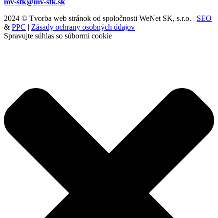
mv-stk@mv-stk.sk
2024 © Tvorba web stránok od spoločnosti WeNet SK, s.r.o. |
SEO
&
PPC
|
Zásady ochrany osobných údajov
Spravujte súhlas so súbormi cookie