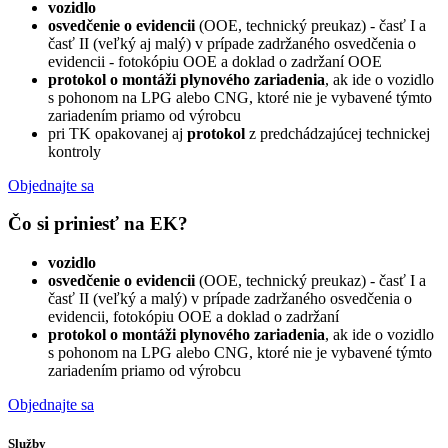
vozidlo
osvedčenie o evidencii
(OOE, technický preukaz) - časť I a
časť II (veľký aj malý) v prípade zadržaného osvedčenia o
evidencii - fotokópiu OOE a doklad o zadržaní OOE
protokol o montáži plynového zariadenia
, ak ide o vozidlo
s pohonom na LPG alebo CNG, ktoré nie je vybavené týmto
zariadením priamo od výrobcu
pri TK opakovanej aj
protokol
z predchádzajúcej technickej
kontroly
Objednajte sa
Čo si priniesť na EK?
vozidlo
osvedčenie o evidencii
(OOE, technický preukaz) - časť I a
časť II (veľký a malý) v prípade zadržaného osvedčenia o
evidencii, fotokópiu OOE a doklad o zadržaní
protokol o montáži plynového zariadenia
, ak ide o vozidlo
s pohonom na LPG alebo CNG, ktoré nie je vybavené týmto
zariadením priamo od výrobcu
Objednajte sa
Služby